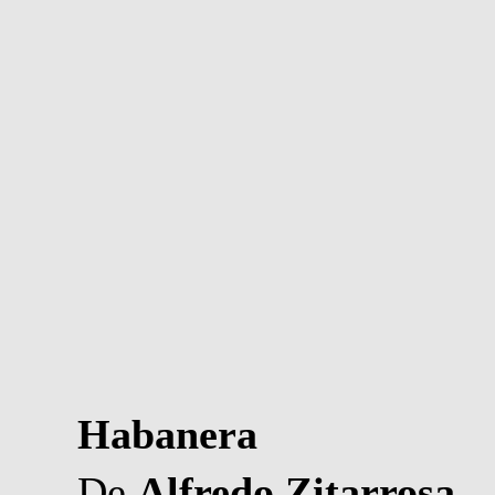
Habanera
De
Alfredo Zitarrosa